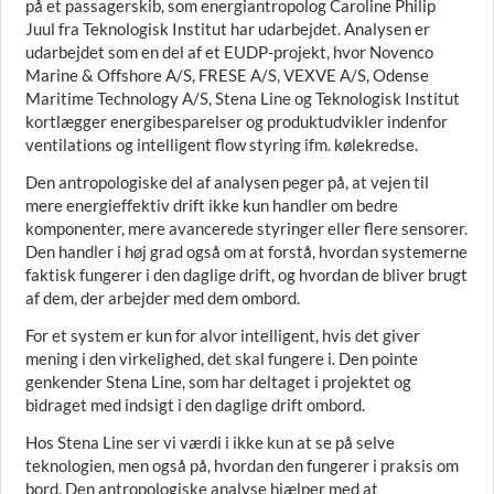
på et passagerskib, som energiantropolog Caroline Philip
Juul fra Teknologisk Institut har udarbejdet. Analysen er
udarbejdet som en del af et EUDP-projekt, hvor Novenco
Marine & Offshore A/S, FRESE A/S, VEXVE A/S, Odense
Maritime Technology A/S, Stena Line og Teknologisk Institut
kortlægger energibesparelser og produktudvikler indenfor
ventilations og intelligent flow styring ifm. kølekredse.
Den antropologiske del af analysen peger på, at vejen til
mere energieffektiv drift ikke kun handler om bedre
komponenter, mere avancerede styringer eller flere sensorer.
Den handler i høj grad også om at forstå, hvordan systemerne
faktisk fungerer i den daglige drift, og hvordan de bliver brugt
af dem, der arbejder med dem ombord.
For et system er kun for alvor intelligent, hvis det giver
mening i den virkelighed, det skal fungere i. Den pointe
genkender Stena Line, som har deltaget i projektet og
bidraget med indsigt i den daglige drift ombord.
Hos Stena Line ser vi værdi i ikke kun at se på selve
teknologien, men også på, hvordan den fungerer i praksis om
bord. Den antropologiske analyse hjælper med at