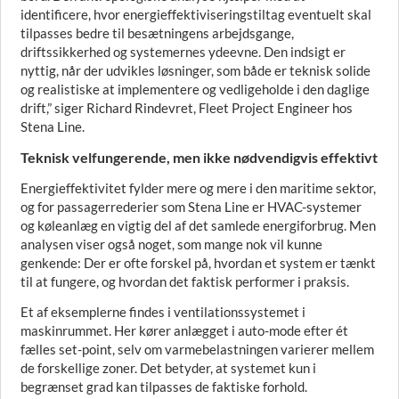
identificere, hvor energieffektiviseringstiltag eventuelt skal
tilpasses bedre til besætningens arbejdsgange,
driftssikkerhed og systemernes ydeevne. Den indsigt er
nyttig, når der udvikles løsninger, som både er teknisk solide
og realistiske at implementere og vedligeholde i den daglige
drift,” siger Richard Rindevret, Fleet Project Engineer hos
Stena Line.
Teknisk velfungerende, men ikke nødvendigvis effektivt
Energieffektivitet fylder mere og mere i den maritime sektor,
og for passagerrederier som Stena Line er HVAC-systemer
og køleanlæg en vigtig del af det samlede energiforbrug. Men
analysen viser også noget, som mange nok vil kunne
genkende: Der er ofte forskel på, hvordan et system er tænkt
til at fungere, og hvordan det faktisk performer i praksis.
Et af eksemplerne findes i ventilationssystemet i
maskinrummet. Her kører anlægget i auto-mode efter ét
fælles set-point, selv om varmebelastningen varierer mellem
de forskellige zoner. Det betyder, at systemet kun i
begrænset grad kan tilpasses de faktiske forhold.