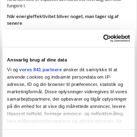
fungere i.
Når energieffektivitet bliver noget, man tager sig af
senere
Analysen peger ikke kun på tekniske udfordringer. Den viser
også, at der er organisatoriske og adfærdsmæssige forhold,
som har stor betydning for, om energieffektiviseringer
faktisk bliver til noget.
Ansvarlig brug af dine data
I samtaler med besætningen er det blevet tydeligt, at
energieffektivitet ofte bliver opfattet som noget, der
Vi og
vores 841 partnere
ønsker dit samtykke til at
kommer efter en sikker drift. Og det er jo ikke så mærkeligt.
anvende cookies og indsamle persondata om IP-
Når oppetid og sikkerhed er afgørende, vil energihensyn let
adresse, ID og din browser til præferencer, statistik og
komme i anden række. Analysen peger samtidig på, at det
marketingformål. Disse oplysninger videregives til vores
ikke behøver være en modsætning.
samarbejdspartnere, der opbevarer og tilgår oplysninger
Energieffektivitet og driftssikkerhed kan godt gå hånd i hånd,
på din enhed for at vise dig målrettede annoncer, levere
hvis løsningerne er udviklet med forståelse for den
tilpasset indhold, foretage annonce- og indholdsmåling,
operationelle virkelighed ombord. Det ses blandt andet i
lave målgruppeundersøgelser og udvikle tjenester. Se
brugen af eco-sailing og frekvensomformere til
mere information under
indstillinger
og i vores
pumpestyring, som kan reducere energiforbruget uden at gå
persondatapolitik. Du kan altid trække dit samtykke