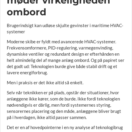
møder virkeligheden
ombord
Brugerindsigt kan udløse skjulte gevinster i maritime HVAC-
systemer
Moderne skibe er fyldt med avancerede HVAC-systemer.
Frekvensomformere, PID-regulering, varmegenvinding,
dynamiske ventiler og redundant design er efterhånden en
helt almindelig del af mange anlæg ombord. Og på papiret ser
det godt ud: Teknologien burde give både stabil drift og et
lavere energiforbrug.
Men i praksis er det ikke altid så enkelt.
Selv når teknikken er på plads, opstår der situationer, hvor
anlæggene ikke kører, som de burde. Ikke fordi teknologien
nødvendigvis er dårlig, men fordi systemernes styring,
sensorernes placering og den måde, anlæggene bliver brugt
på i hverdagen, ikke altid passer sammen.
Det er en af hovedpointerne i en ny analyse af teknologibrug