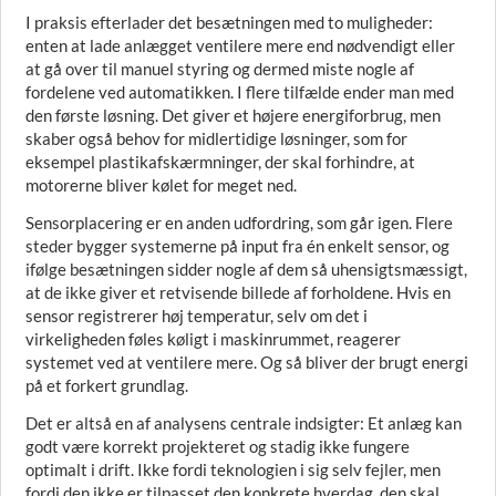
I praksis efterlader det besætningen med to muligheder:
enten at lade anlægget ventilere mere end nødvendigt eller
at gå over til manuel styring og dermed miste nogle af
fordelene ved automatikken. I flere tilfælde ender man med
den første løsning. Det giver et højere energiforbrug, men
skaber også behov for midlertidige løsninger, som for
eksempel plastikafskærmninger, der skal forhindre, at
motorerne bliver kølet for meget ned.
Sensorplacering er en anden udfordring, som går igen. Flere
steder bygger systemerne på input fra én enkelt sensor, og
ifølge besætningen sidder nogle af dem så uhensigtsmæssigt,
at de ikke giver et retvisende billede af forholdene. Hvis en
sensor registrerer høj temperatur, selv om det i
virkeligheden føles køligt i maskinrummet, reagerer
systemet ved at ventilere mere. Og så bliver der brugt energi
på et forkert grundlag.
Det er altså en af analysens centrale indsigter: Et anlæg kan
godt være korrekt projekteret og stadig ikke fungere
optimalt i drift. Ikke fordi teknologien i sig selv fejler, men
fordi den ikke er tilpasset den konkrete hverdag, den skal