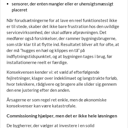
sensorer, der enten mangler eller er uhensigtsmæssigt
placeret
Når forudsætningerne for at lave en reel funktionstest ikke
er til stede, skaber det ikke bare frustration hos den uvildige
servicevirksomhed, der skal udføre afprøvningen. Det
medfører også forsinkelser, der rammer bygningsbrugerne,
som står klar til at flytte ind. Resultatet bliver alt for ofte, at
der må ”hugges en hæl og klippes en tå” på
indflytningstidspunktet, og at bygningen tages i brug, før
installationerne reelt er færdige.
Konsekvensen kender vi: et væld af efterfølgende
fejlretninger, klager over indeklimaet og langstrakte forløb,
hvor teknikere, rådgivere og brugere alle slider sig gennem
den ene justering efter den anden.
Årsagerne er som regel ret enkle, men de økonomiske
konsekvenser kan være katastrofale.
Commissioning hjælper, men det er ikke hele løsningen
De bygherrer, der vælger at investere i en solid