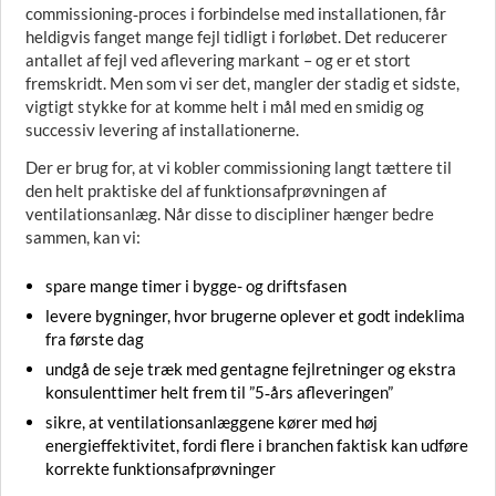
commissioning‑proces i forbindelse med installationen, får
heldigvis fanget mange fejl tidligt i forløbet. Det reducerer
antallet af fejl ved aflevering markant – og er et stort
fremskridt. Men som vi ser det, mangler der stadig et sidste,
vigtigt stykke for at komme helt i mål med en smidig og
successiv levering af installationerne.
Der er brug for, at vi kobler commissioning langt tættere til
den helt praktiske del af funktionsafprøvningen af
ventilationsanlæg. Når disse to discipliner hænger bedre
sammen, kan vi:
spare mange timer i bygge- og driftsfasen
levere bygninger, hvor brugerne oplever et godt indeklima
fra første dag
undgå de seje træk med gentagne fejlretninger og ekstra
konsulenttimer helt frem til ”5‑års afleveringen”
sikre, at ventilationsanlæggene kører med høj
energieffektivitet, fordi flere i branchen faktisk kan udføre
korrekte funktionsafprøvninger