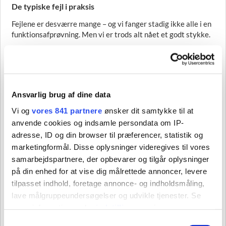
De typiske fejl i praksis
Fejlene er desværre mange – og vi fanger stadig ikke alle i en
funktionsafprøvning. Men vi er trods alt nået et godt stykke.
Helt konkret hører vi igen og igen om:
svært tilgængelige spjæld, sensorer, målepunkter og
tagaggregater
Ansvarlig brug af dine data
mangelfulde eller helt manglende måleudtag og
referencepunkter
Vi og
vores 841 partnere
ønsker dit samtykke til at
snavsede eller tilstoppede filtre og kanaler, der
anvende cookies og indsamle persondata om IP-
forvrænger måleresultater
adresse, ID og din browser til præferencer, statistik og
fejl i programmering af reguleringsstrategier (tidsstyring,
marketingformål. Disse oplysninger videregives til vores
variabel luftmængde, temperaturregulering,
samarbejdspartnere, der opbevarer og tilgår oplysninger
behovsstyring m.v.)
på din enhed for at vise dig målrettede annoncer, levere
store afvigelser mellem projekterede og faktiske
tilpasset indhold, foretage annonce- og indholdsmåling,
luftmængder
lave målgruppeundersøgelser og udvikle tjenester. Se
indbyrdes påvirkning mellem zoner, når spjæld ændres
mere information under
indstillinger
og i vores
utætheder i kanalsystemet, der gør både måling og
persondatapolitik. Du kan altid trække dit samtykke
Samtykkevalg