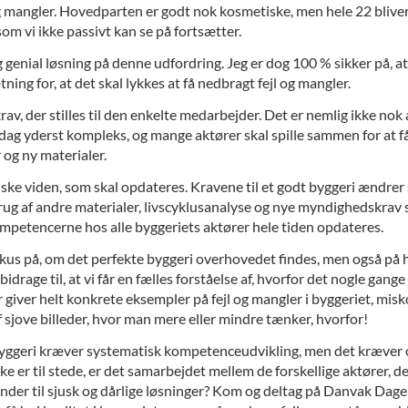
g mangler. Hovedparten er godt nok kosmetiske, men hele 22 bliver 
m vi ikke passivt kan se på fortsætter.
og genial løsning på denne udfordring. Jeg er dog 100 % sikker på,
ng for, at det skal lykkes at få nedbragt fejl og mangler.
 krav, der stilles til den enkelte medarbejder. Det er nemlig ikke n
 i dag yderst kompleks, og mange aktører skal spille sammen for at f
 og ny materialer.
iske viden, som skal opdateres. Kravene til et godt byggeri ændrer s
brug af andre materialer, livscyklusanalyse og nye myndighedskrav s
t kompetencerne hos alle byggeriets aktører hele tiden opdateres.
s på, om det perfekte byggeri overhovedet findes, men også på hvil
age til, at vi får en fælles forståelse af, hvorfor det nogle gange gå
r giver helt konkrete eksempler på fejl og mangler i byggeriet, m
 sjove billeder, hvor man mere eller mindre tænker, hvorfor!
geri kræver systematisk kompetenceudvikling, men det kræver også,
e er til stede, er det samarbejdet mellem de forskellige aktører, der
ynder til sjusk og dårlige løsninger? Kom og deltag på Danvak Dag