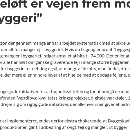
løft er vejen frem m
yggeri”
tor, der gennem mange år har arbejdet systematisk med at sikre ud
 der alt for mange fejl i byggeriet. Hvis du fx googler ordet ”bygges
g mangler i byggeriet” stiger antallet af hits til 74.000. Det er let
t vi alle har hørt om ganske graverende fejl i mange større byggerie
r byggeriet er det dog også, at mange af de hits, man finder, drejer
 der mere eller mindre lever af at hjælpe med at opdage fejlene, e
ange gode initiativer for at højne kvaliteten og for at undgå de ma
fonden, Værdibyg, kvalitetssikringsprojekter, digitale værktøjer,
drejer sig om rigtig gode initiativer, der alle hver især giver et bidr
ver er implementeret, er det derfor ekstra chokerende, at Byggesk
roduktionen går til udbedring af svigt, fejl og mangler. Et byggeri 