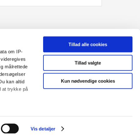
Tillad alle cookies
ata om IP-
 videregives
Tillad valgte
ig målrettede
ndersøgelser
Kun nødvendige cookies
Du kan altid
d at trykke på
ale medier og
Tilmeld dig Danvaks nyhedsbrev
Vis detaljer
ed vores