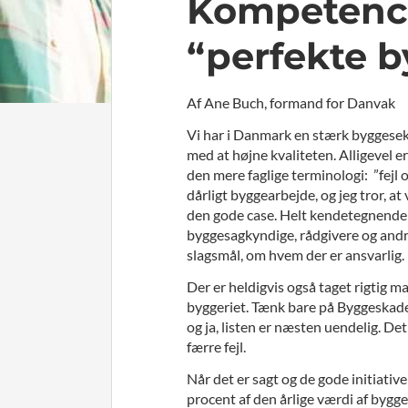
Kompetence
“perfekte b
Af Ane Buch, formand for Danvak
Vi har i Danmark en stærk byggesek
med at højne kvaliteten. Alligevel er
den mere faglige terminologi: ”fejl o
dårligt byggearbejde, og jeg tror, a
den gode case. Helt kendetegnende fo
byggesagkyndige, rådgivere og andre,
slagsmål, om hvem der er ansvarlig.
Der er heldigvis også taget rigtig m
byggeriet. Tænk bare på Byggeskade
og ja, listen er næsten uendelig. Det 
færre fejl.
Når det er sagt og de gode initiati
procent af den årlige værdi af byggep