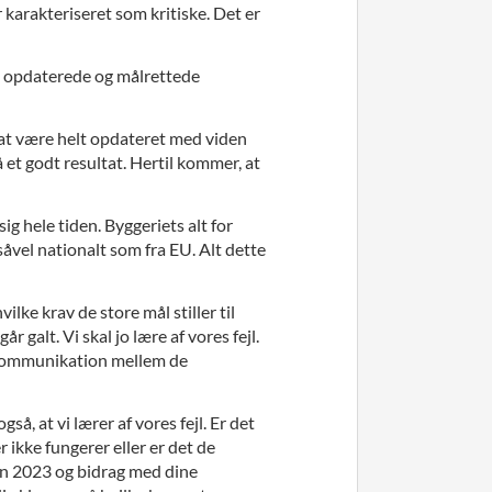
karakteriseret som kritiske. Det er
 at opdaterede og målrettede
ok at være helt opdateret med viden
å et godt resultat. Hertil kommer, at
ig hele tiden. Byggeriets alt for
åvel nationalt som fra EU. Alt dette
ke krav de store mål stiller til
r galt. Vi skal jo lære af vores fejl.
iskommunikation mellem de
 at vi lærer af vores fejl. Er det
 ikke fungerer eller er det de
en 2023 og bidrag med dine