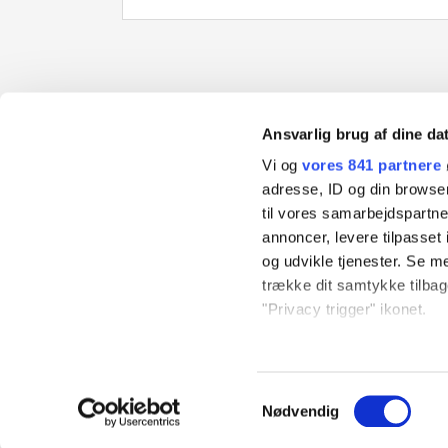
Ansvarlig brug af dine da
Danvak
Gregersensvej 2
2630 Taastrup
Vi og
vores 841 partnere
Tlf:
36 36 90 60
Email:
danvak@teknologisk.dk
adresse, ID og din browser
Cvr. nr. 45888177
til vores samarbejdspartner
annoncer, levere tilpasse
og udvikle tjenester. Se m
trække dit samtykke tilbage
Danvak driftes af
Teknologisk Institut
"Privacy trigger" ikonet.
Dine valg anvendes på hel
Samtykkevalg
Vi bruger cookies til at til
Nødvendig
til at analysere vores tra