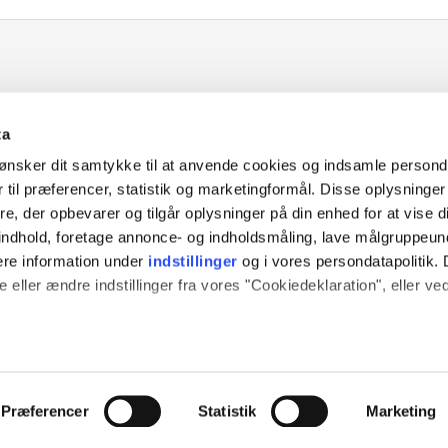
ta
ønsker dit samtykke til at anvende cookies og indsamle persond
 til præferencer, statistik og marketingformål. Disse oplysninger
e, der opbevarer og tilgår oplysninger på din enhed for at vise d
t indhold, foretage annonce- og indholdsmåling, lave målgruppeu
ere information under
indstillinger
og i vores persondatapolitik. 
 eller ændre indstillinger fra vores "Cookiedeklaration", eller ve
e websitet.
passe vores indhold og annoncer, til at vise dig funktioner til soci
Præferencer
Statistik
Marketing
fik. Vi deler også oplysninger om din brug af vores hjemmeside m