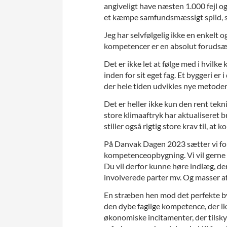
angiveligt have næsten 1.000 fejl o
et kæmpe samfundsmæssigt spild, so
Jeg har selvfølgelig ikke en enkelt 
kompetencer er en absolut forudsætni
Det er ikke let at følge med i hvilke
inden for sit eget fag. Et byggeri er
der hele tiden udvikles nye metoder
Det er heller ikke kun den rent tekn
store klimaaftryk har aktualiseret 
stiller også rigtig store krav til, a
På Danvak Dagen 2023 sætter vi foku
kompetenceopbygning. Vi vil gerne bidr
Du vil derfor kunne høre indlæg, de
involverede parter mv. Og masser af
En stræben hen mod det perfekte byg
den dybe faglige kompetence, der ikk
økonomiske incitamenter, der tilsk