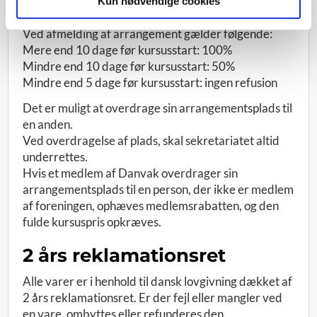
Kun nødvendige cookies
er overholdt:
Ved afmelding af arrangement gælder følgende:
Mere end 10 dage før kursusstart: 100%
Mindre end 10 dage før kursusstart: 50%
Mindre end 5 dage før kursusstart: ingen refusion
Det er muligt at overdrage sin arrangementsplads til
en anden.
Ved overdragelse af plads, skal sekretariatet altid
underrettes.
Hvis et medlem af Danvak overdrager sin
arrangementsplads til en person, der ikke er medlem
af foreningen, ophæves medlemsrabatten, og den
fulde kursuspris opkræves.
2 års reklamationsret
Alle varer er i henhold til dansk lovgivning dækket af
2 års reklamationsret. Er der fejl eller mangler ved
en vare, ombyttes eller refunderes den.