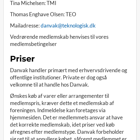
Tina Michelsen: TMI
Thomas Enghave Olsen: TEO
Mailadresse:
danvak@teknologisk.dk
Vedrørende medlemskab henvises til vores
medlemsbetingelser
Priser
Danvak handler primært med erhvervsdrivende og
offentlige institutioner. Private er dog også
velkomne til at handle hos Danvak.
Ønskes køb af varer eller arrangementer til
medlemspris, kræver dette et medlemskab af
foreningen. Indmeldelse kan foretages via
hjemmesiden. Det er medlemmets ansvar at have
det korrekte medlemskab, idet priser ved køb
afregnes efter medlemstype. Danvak forbeholder
sig ret til at annullere købet, såfremt medlemmet er