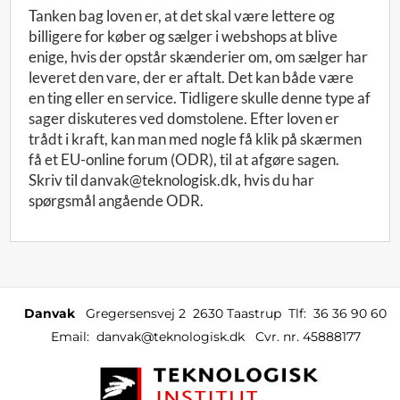
Tanken bag loven er, at det skal være lettere og
billigere for køber og sælger i webshops at blive
enige, hvis der opstår skænderier om, om sælger har
leveret den vare, der er aftalt. Det kan både være
en ting eller en service. Tidligere skulle denne type af
sager diskuteres ved domstolene. Efter loven er
trådt i kraft, kan man med nogle få klik på skærmen
få et EU-online forum (ODR), til at afgøre sagen.
Skriv til danvak@teknologisk.dk, hvis du har
spørgsmål angående ODR.
Danvak
Gregersensvej 2
2630 Taastrup
Tlf:
36 36 90 60
Email:
danvak@teknologisk.dk
Cvr. nr. 45888177