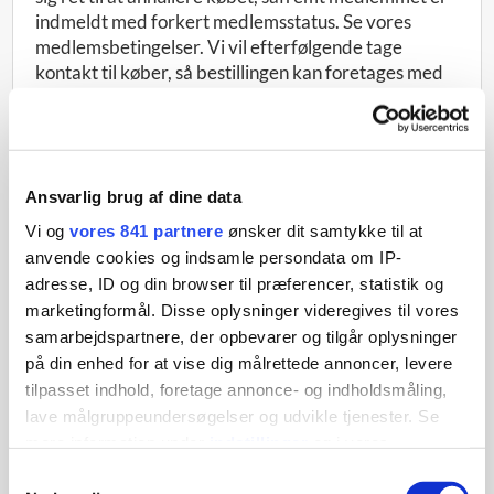
indmeldt med forkert medlemsstatus. Se vores
medlemsbetingelser. Vi vil efterfølgende tage
kontakt til køber, så bestillingen kan foretages med
korrekt medlemsstatus.
Levering
Priser for varer er opgivet eksklusive levering. Pris
Ansvarlig brug af dine data
for levering beregnes ved varekøbet.
Vi og
vores 841 partnere
ønsker dit samtykke til at
anvende cookies og indsamle persondata om IP-
Betaling
adresse, ID og din browser til præferencer, statistik og
Det er muligt at købe med betalingskort eller få
marketingformål. Disse oplysninger videregives til vores
tilsendt indbetalingskort. Du kan bruge følgende
samarbejdspartnere, der opbevarer og tilgår oplysninger
betalingskort i webshoppen: Dankort, eDankort,
på din enhed for at vise dig målrettede annoncer, levere
MasterCard, Maestro, Visa, Visa Electron. Vælger
tilpasset indhold, foretage annonce- og indholdsmåling,
køber at betale med indbetalingskort, er det købers
lave målgruppeundersøgelser og udvikle tjenester. Se
ansvar at opgive korrekte og tilstrækkelige
mere information under
indstillinger
og i vores
faktureringsoplysninger.
persondatapolitik. Du kan altid trække dit samtykke
Samtykkevalg