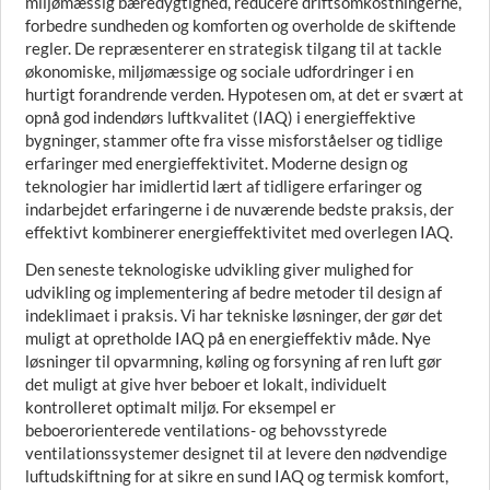
miljømæssig bæredygtighed, reducere driftsomkostningerne,
forbedre sundheden og komforten og overholde de skiftende
regler. De repræsenterer en strategisk tilgang til at tackle
økonomiske, miljømæssige og sociale udfordringer i en
hurtigt forandrende verden. Hypotesen om, at det er svært at
opnå god indendørs luftkvalitet (IAQ) i energieffektive
bygninger, stammer ofte fra visse misforståelser og tidlige
erfaringer med energieffektivitet. Moderne design og
teknologier har imidlertid lært af tidligere erfaringer og
indarbejdet erfaringerne i de nuværende bedste praksis, der
effektivt kombinerer energieffektivitet med overlegen IAQ.
Den seneste teknologiske udvikling giver mulighed for
udvikling og implementering af bedre metoder til design af
indeklimaet i praksis. Vi har tekniske løsninger, der gør det
muligt at opretholde IAQ på en energieffektiv måde. Nye
løsninger til opvarmning, køling og forsyning af ren luft gør
det muligt at give hver beboer et lokalt, individuelt
kontrolleret optimalt miljø. For eksempel er
beboerorienterede ventilations- og behovsstyrede
ventilationssystemer designet til at levere den nødvendige
luftudskiftning for at sikre en sund IAQ og termisk komfort,