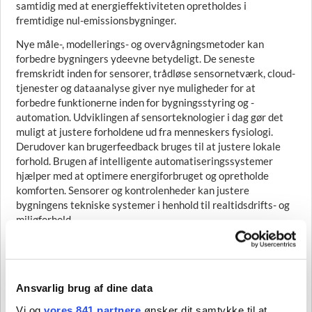
samtidig med at energieffektiviteten opretholdes i
fremtidige nul-emissionsbygninger.
Nye måle-, modellerings- og overvågningsmetoder kan
forbedre bygningers ydeevne betydeligt. De seneste
fremskridt inden for sensorer, trådløse sensornetværk, cloud-
tjenester og dataanalyse giver nye muligheder for at
forbedre funktionerne inden for bygningsstyring og -
automation. Udviklingen af sensorteknologier i dag gør det
muligt at justere forholdene ud fra menneskers fysiologi.
Derudover kan brugerfeedback bruges til at justere lokale
forhold. Brugen af intelligente automatiseringssystemer
hjælper med at optimere energiforbruget og opretholde
komforten. Sensorer og kontrolenheder kan justere
bygningens tekniske systemer i henhold til realtidsdrifts- og
miljøforhold.
For at forbedre den nuværende situation skal forskning i
bygningsautomation omfatte udvikling af målesystemer til
indendørs luftkvalitet, brug af brugerfeedback til at øge
målingernes relevans og brug af forskellige trådløse
Ansvarlig brug af dine data
sensornetværk til at indsamle og bruge cloud-baserede
Vi og
vores 841 partnere
ønsker dit samtykke til at