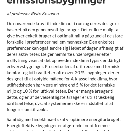
emissionsbygninger
af professor Risto Kosonen
De nuværende krav til indeklimaet i rum og deres design er
baseret på den gennemsnitlige bruger. Det er ikke muligt at
give hver enkelt bruger et optimalt miljø på grund af de store
forskelle i præferencer mellem mennesker. Den enkeltes
præferencer kan også ændre sig i løbet af dagen afhængigt af
deres aktiviteter. De gennemførte undersøgelser efter
indflytning viser, at det oplevede indeklima typisk er dårligt i
erhvervsbygninger. Procentdelen af utilfredse med termisk
komfort og luftkvalitet er ofte over 30 % i bygninger, der er
designet til at opfylde målene for A-klasse indeklima, hvor
utilfredsheden bør være mindre end 5 % for det termiske
miljø og 10 % for luftkvaliteten. Der er mange årsager til
dette, og en af de væsentligste årsager er utilstrækkelig
idriftsættelse, dvs. at systemerne ikke er indstillet til at
fungere som tiltænkt.
Samtidig med indeklimaet skal vi optimere energiforbruget.
Energieffektive bygninger er afgørende for at fremme