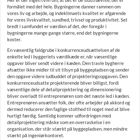
Her er der ingen tvivl om, at det er de sidstnævnte, der er
formålet med det hele. Bygningerne danner rammen om
vores liv og arbejde, og indeklimaets kvalitet er afgørende
for vores livskvalitet, sundhed, trivsel og produktivitet. Set
bredt i samfundet er værdien af det, der foregår i
bygningerne mange gange større, end det bygningerne
koster.
En væsentlig faldgrube i konkurrenceudsættelsen af de
enkelte led i byggeriets værdikæde er, når væsentlige
opgaver bliver sendt videre i kæden. Den travle bygherre
afsætter ikke midler til sit tilsyn på byggepladsen og sender
den opgave videre iudbuddet of projekteringsopgaven. Den
konkurrenceudsatte projekterende bliver billigst, fordi
væsentlige dele af detailprojektering og dimensionering
bliver overladt til entreprenøren som det næste led i kæden.
Entreprenøren ansætter folk, der ofte arbejder på akkord og
dermed reducerer den faglige stolthed til noget med at blive
hurtigt færdig. Samtidig kommer udfordringen med
detailprojektering måske som en overraskelse i en
organisation, der står stærkt på byggepladsen, men mindre
stærkt på ingeniørkontoret.