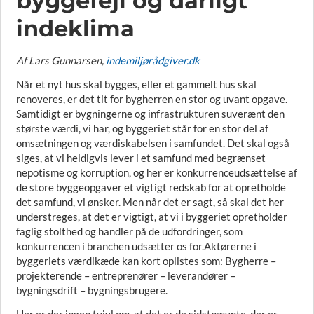
byggefejl og dårligt
indeklima
Af Lars Gunnarsen,
indemiljørådgiver.dk
Når et nyt hus skal bygges, eller et gammelt hus skal
renoveres, er det tit for bygherren en stor og uvant opgave.
Samtidigt er bygningerne og infrastrukturen suverænt den
største værdi, vi har, og byggeriet står for en stor del af
omsætningen og værdiskabelsen i samfundet. Det skal også
siges, at vi heldigvis lever i et samfund med begrænset
nepotisme og korruption, og her er konkurrenceudsættelse af
de store byggeopgaver et vigtigt redskab for at opretholde
det samfund, vi ønsker. Men når det er sagt, så skal det her
understreges, at det er vigtigt, at vi i byggeriet opretholder
faglig stolthed og handler på de udfordringer, som
konkurrencen i branchen udsætter os for.Aktørerne i
byggeriets værdikæde kan kort oplistes som: Bygherre –
projekterende – entreprenører – leverandører –
bygningsdrift – bygningsbrugere.