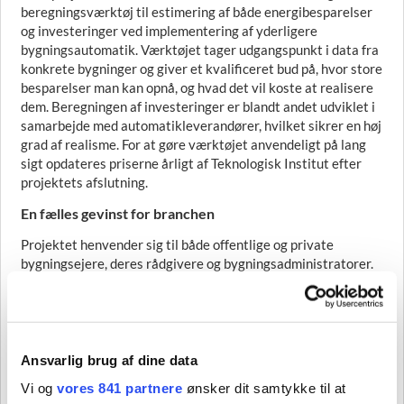
beregningsværktøj til estimering af både energibesparelser
og investeringer ved implementering af yderligere
bygningsautomatik. Værktøjet tager udgangspunkt i data fra
konkrete bygninger og giver et kvalificeret bud på, hvor store
besparelser man kan opnå, og hvad det vil koste at realisere
dem. Beregningen af investeringer er blandt andet udviklet i
samarbejde med automatikleverandører, hvilket sikrer en høj
grad af realisme. For at gøre værktøjet anvendeligt på lang
sigt opdateres priserne årligt af Teknologisk Institut efter
projektets afslutning.
En fælles gevinst for branchen
Projektet henvender sig til både offentlige og private
bygningsejere, deres rådgivere og bygningsadministratorer.
For dem er gevinsten klar: større sikkerhed for, at
lovgivningen overholdes, lavere energiforbrug, bedre
indeklima og et mere solidt grundlag for økonomiske
beslutninger. Samtidig bidrager projektet til en mere
ensartet praksis på tværs af branchen, hvor forståelsen af
Ansvarlig brug af dine data
bygningsautomatik bliver fælles og mere præcis.
Vi og
vores 841 partnere
ønsker dit samtykke til at