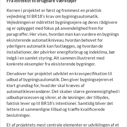
Fra lovtekst til brugbare værktøjer
Kernen i projektet er først og fremmest en praktisk
vejledning til BR18’s krav om bygningsautomatik.
Vejledningen er målrettet bygningsejere og deres rådgivere
og er opbygget med fokus på anvendelighed frem for
paragraffer. Her vises, hvordan man kan vurdere en bygnings
eksisterende automatikniveau, hvordan behovet for
yderligere automatik kan fastlægges, og hvordan de
installationer, der påvirker energiforbrug og indeklima, bør
indgå i en samlet styring. Alt sammen illustreret med
konkrete eksempler fra eksisterende bygninger.
Derudover har projektet udviklet en kravspecifikation til
udbud af bygningsautomatik. Den giver bygningsejeren et
klart grundlag for, hvad der skal kræves af
automatikleverandører. Det skaber større gennemsigtighed i
udbudsprocessen og sikrer, at de løsninger, der tilbydes,
faktisk lever op til BR18’s intentioner. Samtidig bliver det
lettere at sammenligne tilbud og træffe kvalificerede
beslutninger.
Et af projektets mest centrale elementer er udviklingen af et