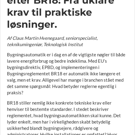
efter BR18: Fra uklare
krav til praktiske
løsninger.
Af Claus Martin Hvenegaard, seniorspecialist,
teknikumingeniør, Teknologisk Institut
Bygningsautomatik er i dag en af de vigtigste nøgler til både
lavere energiforbrug og bedre indeklima. Med EU’s
bygningsdirektiv, EPBD, og implementeringen i
Bygningsreglementet BR18 er automatik ikke længere et
valg, men et krav. Alligevel har mange i branchen stået med
det samme spørgsmål: Hvad betyder reglerne egentlig i
praksis?
BR18 stiller nemlig ikke konkrete tekniske krav eller
henviser til bestemte standarder. I stedet beskriver
reglementet, hvad bygningsautomatikken skal kunne. Det
lyder enkelt, men har i virkeligheden skabt betydelig
usikkerhed blandt bygningsejere, rådgivere og
administratorer. Hvilke installationer er omfattet? Hvor