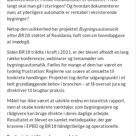
langt skal man gå i styringen? Og hvordan dokumenterer
man, at yderligere automatik er rentabel i eksisterende
bygninger?
Netop den usikkerhed har projektet
Bygningsautomatik
efter BR18
, støttet af Realdania, haft som sin hovedopgave
at imødegå.
Siden BR18 trådte i kraft i 2021, er der blevet afholdt en lang
række konferencer, webinarer og temamøder om
bygningsautomatik. Fælles for mange af dem har været en
tydelig frustration: Reglerne var svære at omsætte til
konkrete handlinger. Projektet tog derfor udgangspunkt i et
helt grundlæggende behov i branchen – at få oversat jura og
direktiver til brugbar praksis.
Målet har ikke været at udvikle endnu en teoretisk rapport,
men at skabe konkrete værktøjer, som bygningsejere og
rådgivere kan bruge direkte i deres daglige arbejde.
Resultatet er blevet en samlet metodepakke, der gør
kravene i EPBD og BR18 håndgribelige og operationelle.