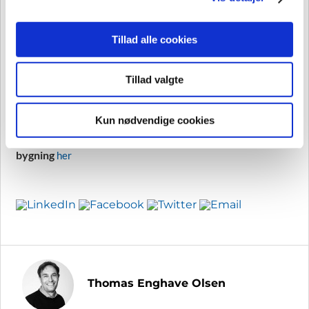
data med andre oplysninger, du har givet dem, eller som
de har indsamlet fra din brug af deres tjenester.
Tillad alle cookies
Tillad valgte
4 årlige events med 4 unikke temaer. Hvert event varer 4
timer fordelt på 4 indlæg.
Kun nødvendige cookies
Jagten på den smarte
Læs mere om 4×4 by Danvak eventet
bygning
her
Thomas Enghave Olsen