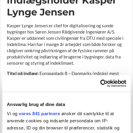
indlægsholder Kasper
Lynge Jensen
Kasper Lynge Jensen er chef for digitalisering og sunde
bygninger hos Søren Jensen Rådgivende Ingeniører A/S.
Kasper er uddannet som civilingeniør fra DTU med speciale i
indeklima. Han har i mange år arbejdet som både forsker og
rådgiver omkring påvirkningen af de fysiske rammer på
produktivitet og indlæring af brugerne i bygninger, data fra
sensorer og styring af indeklimaet.
Titel på indlæg:
Europaplads 8 – Danmarks (måske) mest
digitale bygning
Beskriv emnet for dit indlæg
Søren Jensen A/S har siden 2014 arbejdet med digitalisering,
nye teknologier samt rådgivning af bygningsejeres digitale
Ansvarlig brug af dine data
rejse. Med virksomhedens nye lejemål på Europaplads 8 i
Vi og
vores 841 partnere
ønsker dit samtykke til at
Aarhus prøver vi at tage skridtet endnu videre. Vi vil gøre
anvende cookies og indsamle persondata om IP-
lejemålet til Danmarks mest digitale bygning. Jeg vil fortælle
om tankerne bag de konkrete systemintegrationer, men også
adresse, ID og din browser til præferencer, statistik og