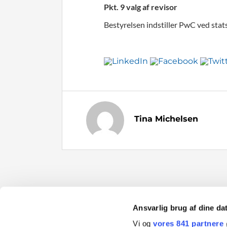
Pkt. 9 valg af revisor
Bestyrelsen indstiller PwC ved stat
Tina Michelsen
Ansvarlig brug af dine da
Danvak
Gregersensvej 2
2630 Taastrup
Vi og
vores 841 partnere