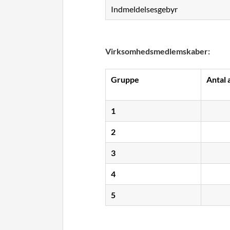
Indmeldelsesgebyr
Virksomhedsmedlemskaber:
Gruppe
Antal 
1
2
3
4
5