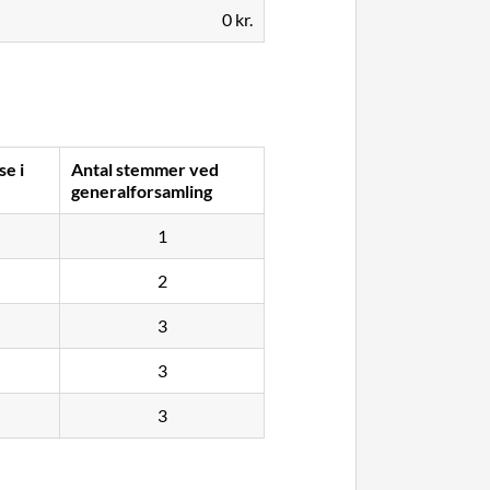
0 kr.
se i
Antal stemmer ved
generalforsamling
1
2
3
3
3