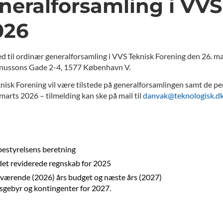
neralforsamling i VVS
026
til ordinær generalforsamling i VVS Teknisk Forening den 26. mart
gnussons Gade 2-4, 1577 København V.
k Forening vil være tilstede på generalforsamlingen samt de person
. marts 2026 – tilmelding kan ske på mail til
danvak@teknologisk.d
bestyrelsens beretning
det reviderede regnskab for 2025
deværende (2026) års budget og næste års (2027)
sgebyr og kontingenter for 2027.