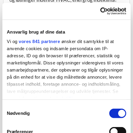
og løsninger indenfor HVAC, energi og indeklima?
Med vores nyhedsbrev holder vi dig ajour med den
viden, der gør en forskel – både for dig og for
miljøet.
Som modtager af vores nyhedsbrev får du bl.a.:
Ansvarlig brug af dine data
Vi og
vores 841 partnere
ønsker dit samtykke til at
Eksperttips til at optimere energiforbrug og
anvende cookies og indsamle persondata om IP-
forbedre indeklima-komfort hos dine kunder
adresse, ID og din browser til præferencer, statistik og
Opdateringer om den seneste teknologi inden for
marketingformål. Disse oplysninger videregives til vores
ventilation, opvarmning og køling
samarbejdspartnere, der opbevarer og tilgår oplysninger
Viden om bæredygtige og energieffektive
på din enhed for at vise dig målrettede annoncer, levere
løsninger, som gør hverdagen grønnere
tilpasset indhold, foretage annonce- og indholdsmåling,
Nyheder om kurser og arrangementer hos
lave målgruppeundersøgelser og udvikle tjenester. Se
Danvak og foreningens samarbejdspartnere
mere information under
indstillinger
og i vores
persondatapolitik. Du kan altid trække dit samtykke
Gode råd til vedligeholdelse, fejlfinding og smarte
Samtykkevalg
tilbage eller ændre indstillinger fra vores
investeringer i HVAC-systemer
Nødvendig
"Cookiedeklaration", eller ved at trykke på "Privacy
Vi deler kun det mest relevante indhold fra HVAC-
trigger" ikonet.
branchen – ingen spam, kun inspiration.
Præferencer