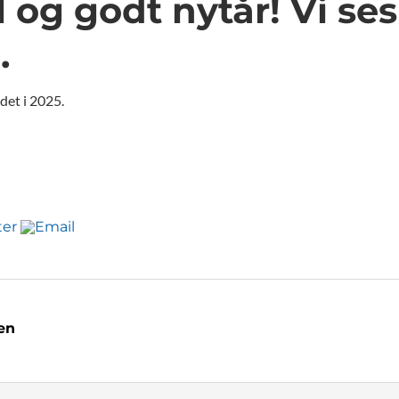
 og godt nytår! Vi ses
.
jdet i 2025.
en