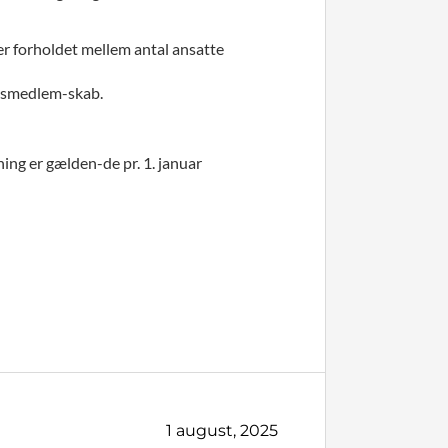
er forholdet mellem antal ansatte
edsmedlem-skab.
g er gælden-de pr. 1. januar
1 august, 2025