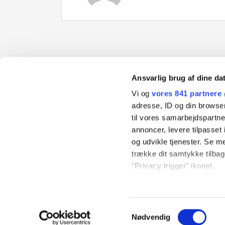
Ansvarlig brug af dine da
Danvak
Gregersensvej 2
2630 Taastrup
Vi og
vores 841 partnere
Tlf:
36 36 90 60
Email:
danvak@teknologisk.dk
adresse, ID og din browser
Cvr. nr. 45888177
til vores samarbejdspartner
annoncer, levere tilpasse
og udvikle tjenester. Se m
trække dit samtykke tilbage
Danvak driftes af
Teknologisk Institut
"Privacy trigger" ikonet.
Dine valg anvendes på hel
Samtykkevalg
Vi bruger cookies til at til
Nødvendig