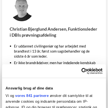
Christian Bjerglund Andersen, Funktionsleder
i DBIs prøvningsafdeling
Er uddannet civilingeniør og har arbejdet med
brandtest i 13 år, først som sagsbehandler og de
sidste 6 år som leder.
Er ikke brandrådgiver, men har indgående kendskab
til brandprøvning, klassifikation (inkl.
anvendelsesområde) samt dokumentation af
produkter.
Arbejder til dagligt tæt sammen med bl.a.
Ansvarlig brug af dine data
brandrådgivere, producenter og entreprenører.
Vi og
vores 841 partnere
ønsker dit samtykke til at
Har undervist de sidste ca. 5 år.
anvende cookies og indsamle persondata om IP-
adresse, ID og din browser til præferencer, statistik og