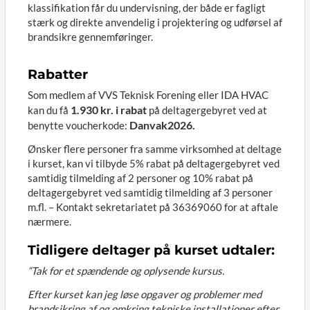
klassifikation får du undervisning, der både er fagligt
stærk og direkte anvendelig i projektering og udførsel af
brandsikre gennemføringer.
Rabatter
Som medlem af VVS Teknisk Forening eller IDA HVAC
1.930 kr. i rabat
kan du få
på deltagergebyret ved at
Danvak2026.
benytte voucherkode:
Ønsker flere personer fra samme virksomhed at deltage
i kurset, kan vi tilbyde 5% rabat på deltagergebyret ved
samtidig tilmelding af 2 personer og 10% rabat på
deltagergebyret ved samtidig tilmelding af 3 personer
m.fl. – Kontakt sekretariatet på 36369060 for at aftale
nærmere.
Tidligere deltager på kurset udtaler:
“Tak for et spændende og oplysende kursus.
Efter kurset kan jeg løse opgaver og problemer med
brandsikring af og omkring tekniske installationer efter